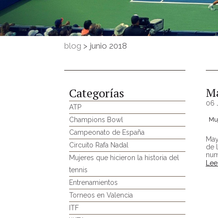
blog
>
junio 2018
Ma
Categorías
06 
ATP
Champions Bowl
Muj
Campeonato de España
May
Circuito Rafa Nadal
de 
num
Mujeres que hicieron la historia del
Lee
tennis
Entrenamientos
Torneos en Valencia
ITF