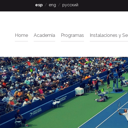
esp
eng
русский
Home
Academia
Programas
Instalaciones y Se